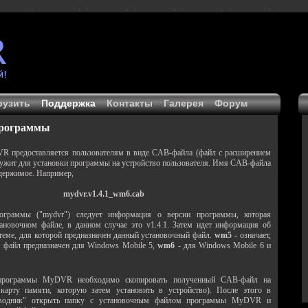
рузить
Поддержка
Контакты
Галерея
Форум
программы
 предоставляется пользователям в виде CAB-файла (файл с расширением
ужит для установки программы на устройство пользователя. Имя CAB-файла
одержимое. Например,
mydvr.v1.4.1_wm6.cab
ограммы ("mydvr") следует информация о версии программы, которая
ановочном файле, в данном случае это v1.4.1. Затем идет информация об
теме, для которой предназначен данный установочный файл.
wm5
- означает,
 файл предназначен для Windows Mobile 5,
wm6
- для Windows Mobile 6 и
программы MyDVR необходимо скопировать полученный CAB-файл на
 карту памяти, которую затем установить в устройство). После этого в
водник" открыть папку с установочным файлом программы MyDVR и