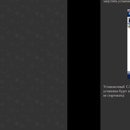
запустить устано
Установочный CA
установки будет 
не стартовать):