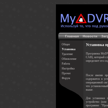
Главная
Новости
Заг
Общее
Установка 
Установка
Программа MyDVR
Удаление
CAB), который сл
Обновление
определяет его с
Работа
Настройка
Прочее
После имени пр
Форум
содержится в уст
операционной сис
что установочный
выше.
Для установки 
устройство (или
программе "Про