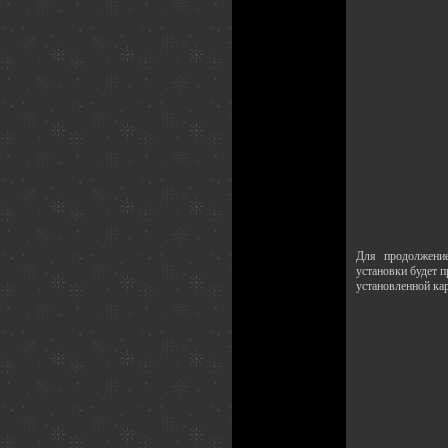
Для продолжени
установки будет 
установленной ка