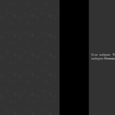
Если выбрано
У
выберите
Отмена