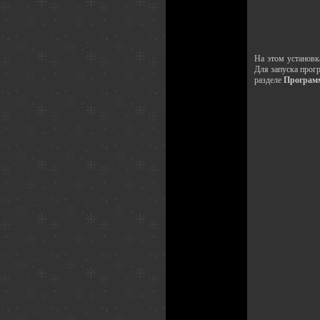
На этом установ
Для запуска прог
разделе
Програм