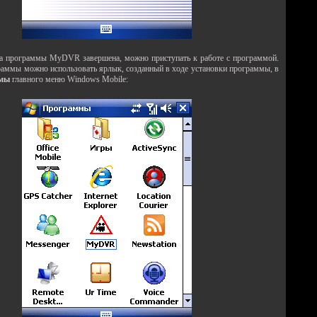
ка программы MyDVR завершена, можно приступать к работе с программой.
раммы можно использовать ярлык, созданный в ходе установки программы, в
мы
главного меню Windows Mobile: